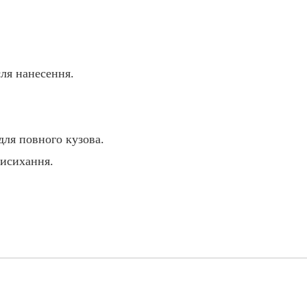
сля нанесення.
для повного кузова.
висихання.