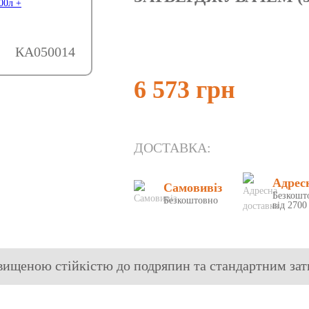
КА050014
6 573 грн
ДОСТАВКА:
Адрес
Самовивіз
Безкошт
Безкоштовно
від 2700
вищеною стійкістю до подряпин та стандартним за