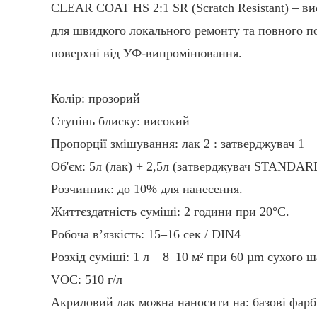
CLEAR COAT HS 2:1 SR (Scratch Resistant) – в
для швидкого локального ремонту та повного по
поверхні від УФ-випромінювання.
Колір: прозорий
Ступінь блиску: високий
Пропорції змішування: лак 2 : затверджувач 1
Об'єм: 5л (лак) + 2,5л (затверджувач STANDAR
Розчинник: до 10% для нанесення.
Життєздатність суміші: 2 години при 20°C.
Робоча в’язкість: 15–16 сек / DIN4
Розхід суміші: 1 л – 8–10 м² при 60 µm сухого ш
VOC: 510 г/л
Акриловий лак можна наносити на: базові фарб