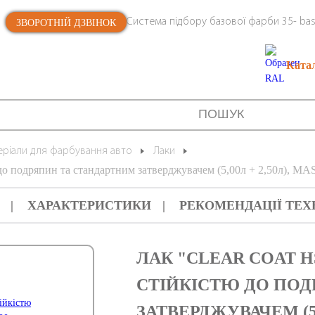
Система підбору базової фарби 35- bas
ЗВОРОТНІЙ ДЗВІНОК
Ката
еріали для фарбування авто
Лаки
о подряпин та стандартним затверджувачем (5,00л + 2,50л), M
ХАРАКТЕРИСТИКИ
РЕКОМЕНДАЦІЇ ТЕХ
ЛАК "CLEAR COAT H
СТІЙКІСТЮ ДО ПО
ЗАТВЕРДЖУВАЧЕМ (5,