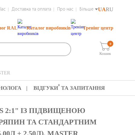
UA
RU
lac
Доставка та оплата
Про нас
Більше
лог RAL
Каталог виробників
Тренінг центр
0
Кошик
ASTER
0
НОЛОГА
ВІДГУКИ
ТА ЗАПИТАННЯ
S 2:1" ІЗ ПІДВИЩЕНОЮ
ДРЯПИН ТА СТАНДАРТНИМ
00Л + 2,50Л), MASTER