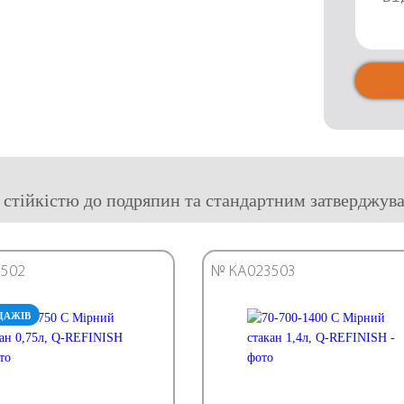
стійкістю до подряпин та стандартним затверджува
502
№ КА023503
ДАЖІВ