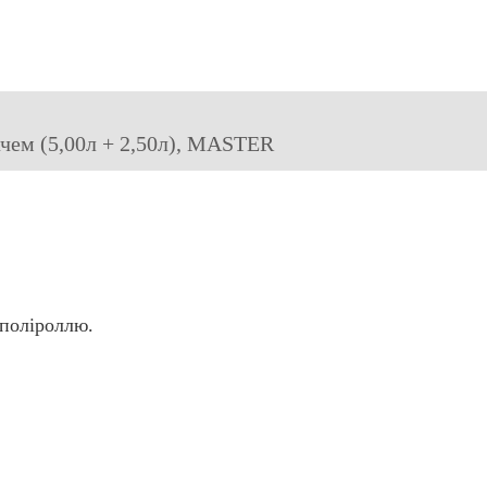
чем (5,00л + 2,50л), MASTER
 поліроллю.