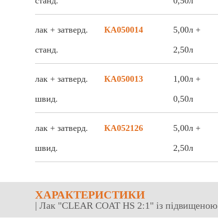
станд.
0,50л
лак + затверд.
КА050014
5,00л +
станд.
2,50л
лак + затверд.
КА050013
1,00л +
швид.
0,50л
лак + затверд.
КА052126
5,00л +
швид.
2,50л
ХАРАКТЕРИСТИКИ
| Лак "CLEAR COAT HS 2:1" із підвищеною 