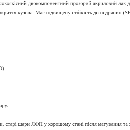
исокоякісний двокомпонентний прозорий акриловий лак 
криття кузова. Має підвищену стійкість до подряпин (SR
D)
ару.
и, старі шари ЛФП у хорошому стані після матування та