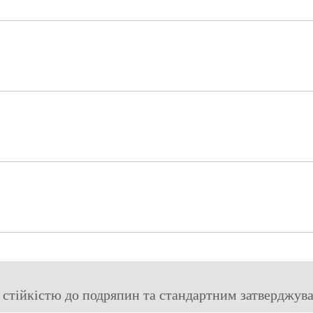
стійкістю до подряпин та стандартним затверджува