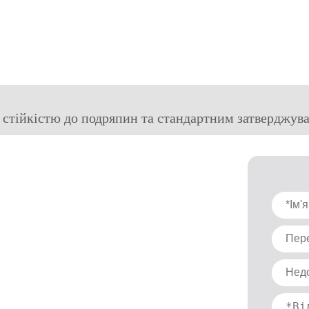
стійкістю до подряпин та стандартним затверджува