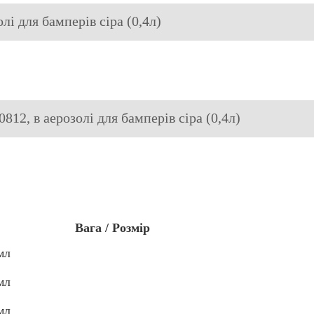
лі для бамперів сіра (0,4л)
812, в аерозолі для бамперів сіра (0,4л)
Вага / Розмір
мл
мл
мл