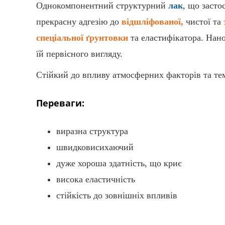
Однокомпонентний структурний
лак
, що засто
прекрасну адгезію до
відшліфованої,
чистої та
спеціальної ґрунтовки
та еластифікатора. Нан
їй первісного вигляду.
Стійкий до впливу атмосферних факторів та те
Переваги:
виразна структура
швидковисихаючий
дуже хороша здатність, що криє
висока еластичність
стійкість до зовнішніх впливів