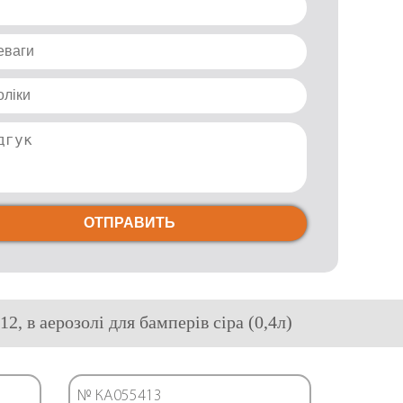
ОТПРАВИТЬ
2, в аерозолі для бамперів сіра (0,4л)
№ КА055413