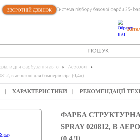
Система підбору базової фарби 35- bas
ЗВОРОТНІЙ ДЗВІНОК
Ката
еріали для фарбування авто
Аерозолі
12, в аерозолі для бамперів сіра (0,4л)
ХАРАКТЕРИСТИКИ
РЕКОМЕНДАЦІЇ ТЕХ
ФАРБА СТРУКТУРНА 1
SPRAY 020812, В АЕ
(0,4Л)