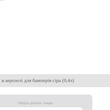
в аерозолі для бамперів сіра (0,4л)
Оберіть рейтинг товара