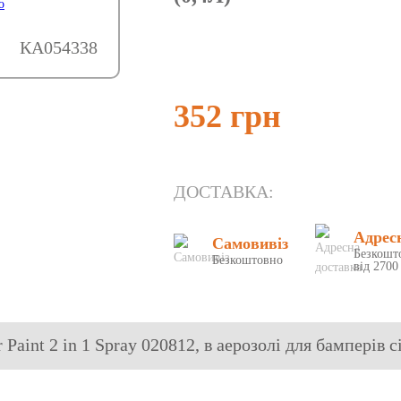
КА054338
352 грн
ДОСТАВКА:
Адрес
Самовивіз
Безкошт
Безкоштовно
від 2700
aint 2 in 1 Spray 020812, в аерозолі для бамперів сі