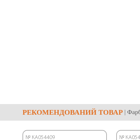
РЕКОМЕНДОВАНИЙ ТОВАР
| Фар
№ КА054409
№ КА054