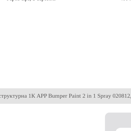
структурна 1К APP Bumper Paint 2 in 1 Spray 020812, 