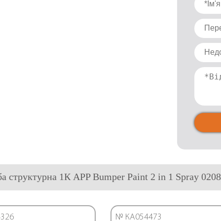
ба структурна 1К APP Bumper Paint 2 in 1 Spray 02081
326
№ КА054473