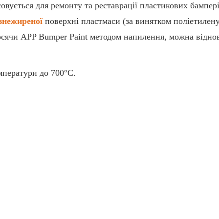
совується для ремонту та реставрації пластикових бампер
знежиреної
поверхні пластмаси (за винятком поліетилену
осячи APP Bumper Paint методом напилення, можна відно
мператури до 700°С.