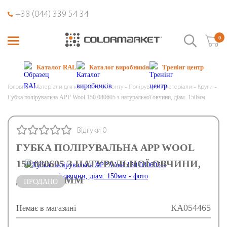
+38 (044) 339 54 34
0
Каталог RAL
Каталог виробників
Тренінг центр
Головна
Матеріали для кузовного ремонту
Полірувальні матеріали
Круги
Губка полірувальна APP Wool 150 080605 з натуральної овчини, діам. 150мм
Відгуки 0
ГУБКА ПОЛІРУВАЛЬНА APP WOOL
150 080605 З НАТУРАЛЬНОЇ ОВЧИНИ,
ДІАМ. 150ММ
ПРОДАНО
КА054465
Немає в магазині