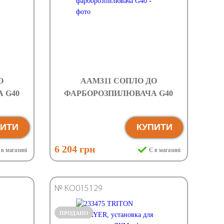
О
AAM311 СОПЛО ДО
 G40
ФАРБОРОЗПИЛЮВАЧА G40
ПИТИ
КУПИТИ
6 204 грн
 в магазині
Є в магазині
№ КО015129
ПРОДАНО