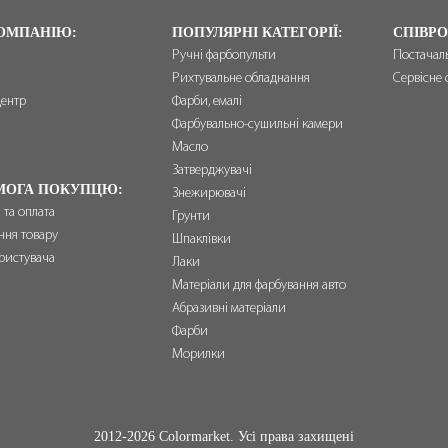
ОМПАНІЮ:
ПОПУЛЯРНІ КАТЕГОРІЇ:
СПІВРО
Ручні фарбопульти
Постачал
Рихтувальне обладнання
Сервісне 
центр
Фарби, емалі
и
Фарбувально-сушильні камери
Масло
Затверджувачі
МОГА ПОКУПЦЮ:
Знежирювачі
 та оплата
Грунти
ння товару
Шпаклівки
ристувача
Лаки
Матеріали для фарбування авто
Абразивні матеріали
Фарби
Морилки
2012-2026 Colormarket. Усі права захищені