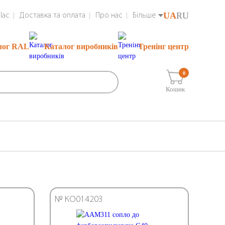
UA
RU
lac
Доставка та оплата
Про нас
Більше
лог RAL
Каталог виробників
Тренінг центр
0
Кошик
№ КО014203