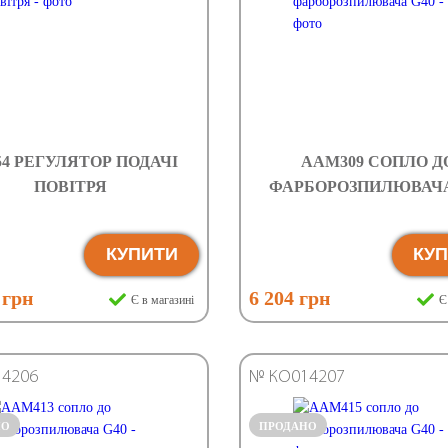
54 РЕГУЛЯТОР ПОДАЧІ
AAM309 СОПЛО Д
ПОВІТРЯ
ФАРБОРОЗПИЛЮВАЧА
КУПИТИ
КУ
 грн
6 204 грн
Є в магазині
Є
4206
№ КО014207
НО
ПРОДАНО