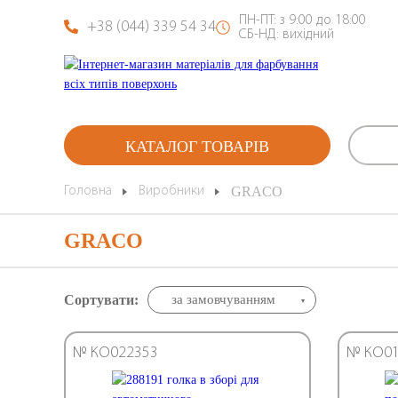
ПН-ПТ: з 9:00 до 18:00
+38 (044) 339 54 34
СБ-НД: вихідний
КАТАЛОГ ТОВАРІВ
Головна
Виробники
GRACO
GRACO
Сортувати:
за замовчуванням
№ КО022353
№ КО01