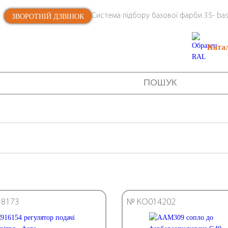
Система підбору базової фарби 35- bas
ЗВОРОТНІЙ ДЗВІНОК
Ката
8173
№ КО014202