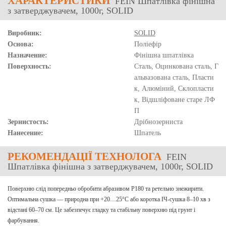
ХАРАКТЕРИСТИКИ
FEIN Шпатлівка фінішна
з затверджувачем, 1000г, SOLID
Виробник:
SOLID
Основа:
Поліефір
Назначение:
Фінішна шпатлівка
Поверхность:
Сталь, Оцинкована сталь, Г
альвазована сталь, Пласти
к, Алюміний, Склопласти
к, Відшліфоване старе ЛФ
П
Зернистость:
Дрібнозерниста
Нанесение:
Шпатель
РЕКОМЕНДАЦІЇ ТЕХНОЛОГА
FEIN
Шпатлівка фінішна з затверджувачем, 1000г, SOLID
Поверхню слід попередньо обробити абразивом P180 та ретельно знежирити.
Оптимальна сушка — природна при +20…25°C або коротка ІЧ-сушка 8–10 хв з
відстані 60–70 см. Це забезпечує гладку та стабільну поверхню під грунт і
фарбування.