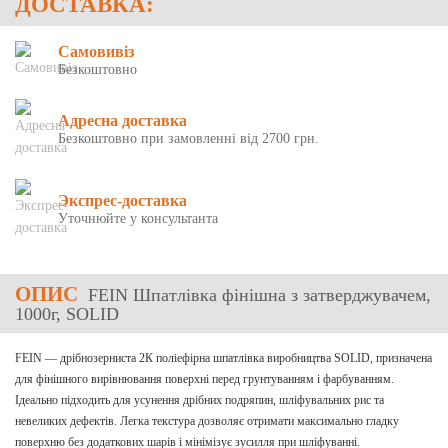
ДОСТАВКА:
Самовивіз
Безкоштовно
Адресна доставка
Безкоштовно при замовленні від 2700 грн.
Экспрес-доставка
Уточнюйте у консультанта
ОПИС
FEIN Шпатлівка фінішна з затверджувачем,
1000г, SOLID
FEIN — дрібнозерниста 2К поліефірна шпатлівка виробництва SOLID, призначена
для фінішного вирівнювання поверхні перед грунтуванням і фарбуванням.
Ідеально підходить для усунення дрібних подряпин, шліфувальних рис та
невеликих дефектів. Легка текстура дозволяє отримати максимально гладку
поверхню без додаткових шарів і мінімізує зусилля при шліфуванні.