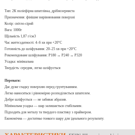
Тип: 2К поліефірна шпатлівка, дрібнозерниста
Призначення: фінішне вирівнювання поверхні
Колір: світло-сірий
Вага: 1000г
Щільність 1,87 г/см3
Час життєздатності: 4–6 хв при +20°C
Готовність до шліфування: 20–25 хв при +20°C
Рекомендоване шліфування: P180 → P240 → P320
Усадка: мінімальна
Твердість: середня, легко шліфується
Переваги:
Дає дуже гладку поверхню перед грунтуванням.
Легко наноситься і рівномірно розподіляється шпателем.
Добре шліфується — не забиває абразив.
Мінімальна усадка — шар залишається стабільним.
Підходить для металу та твердого пластику з праймером.
Економічна — достатньо тонкого шару для ідеального результату.