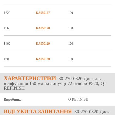
Р320
КА050127
100
Р360
КА050128
100
Р400
КА050129
100
Р500
КА050130
100
ХАРАКТЕРИСТИКИ
30-270-0320 Диск для
шліфування 150 мм на липучці 72 отвори P320, Q-
REFINISH
Виробник:
Q REFINISH
ВІДГУКИ
ТА ЗАПИТАННЯ
30-270-0320 Диск