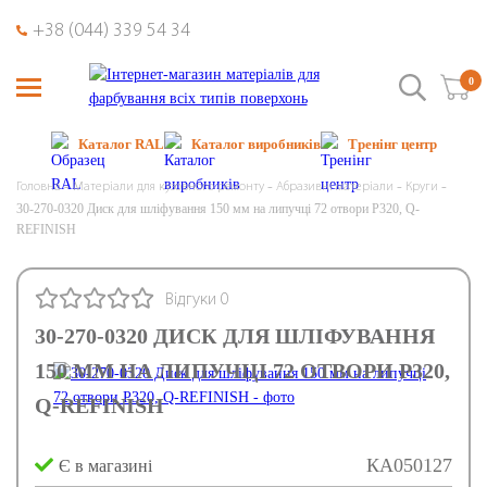
+38 (044) 339 54 34
0
Каталог RAL
Каталог виробників
Тренінг центр
Головна
Матеріали для кузовного ремонту
Абразивні матеріали
Круги
30-270-0320 Диск для шліфування 150 мм на липучці 72 отвори P320, Q-
REFINISH
Відгуки 0
30-270-0320 ДИСК ДЛЯ ШЛІФУВАННЯ
150 ММ НА ЛИПУЧЦІ 72 ОТВОРИ P320,
Q-REFINISH
КА050127
Є в магазині