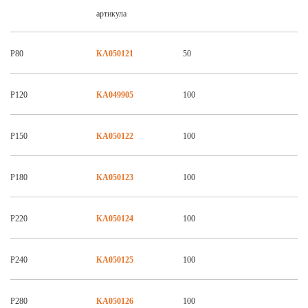
артикула
Р80
КА050121
50
Р120
КА049905
100
Р150
КА050122
100
Р180
КА050123
100
Р220
КА050124
100
Р240
КА050125
100
Р280
КА050126
100