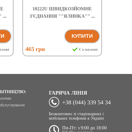
НЕ
10222U ШВИДКОЗЙОМНЕ
...
З'ЄДНАННЯ ""ЯЛИНКА"" ...
ТИ
КУПИТИ
465 грн
газині
Є в магазині
БІТНИЦТВО:
ГАРЯЧА ЛІНІЯ
ьникам
+38 (044) 339 54 34
обслуговування
Безкоштовно зі стаціонарних і
мобільних телефонів в Україні
Пн-Пт: з 9:00 до 18:00