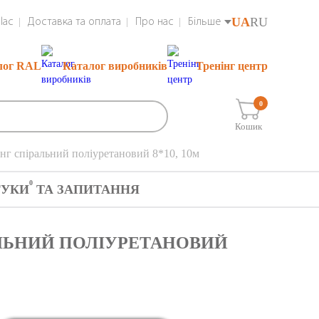
UA
RU
lac
Доставка та оплата
Про нас
Більше
лог RAL
Каталог виробників
Тренінг центр
0
Кошик
нг спіральний поліуретановий 8*10, 10м
0
ГУКИ
ТА ЗАПИТАННЯ
АЛЬНИЙ ПОЛІУРЕТАНОВИЙ