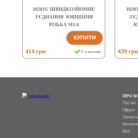
10201U ШВИДКОЗЙОМНЕ
102
З'ЄДНАННЯ ЗОВНІШНЯ
З'Є
РІЗЬБА М1/4
З
КУПИТИ
414 грн
439 гр
Є в магазині
ПРО К
Про нас
Оферта
Тренінг-
Контакт
Блог