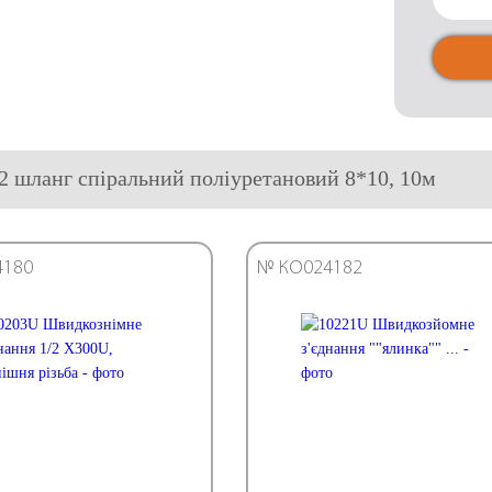
12 шланг спіральний поліуретановий 8*10, 10м
4180
№ КО024182