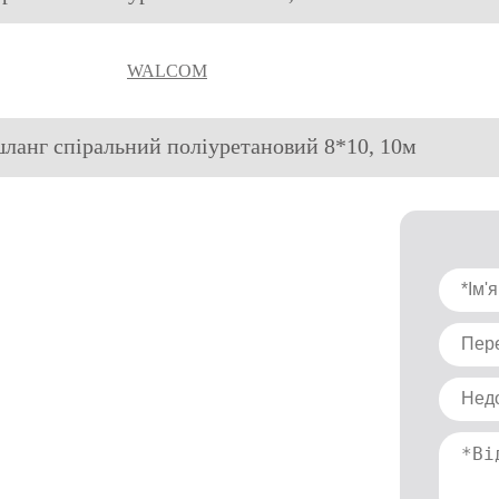
WALCOM
шланг спіральний поліуретановий 8*10, 10м