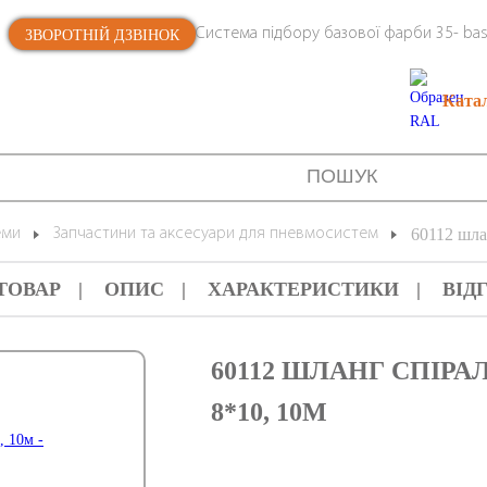
Система підбору базової фарби 35- bas
ЗВОРОТНІЙ ДЗВІНОК
Ката
еми
Запчастини та аксесуари для пневмосистем
60112 шла
ТОВАР
ОПИС
ХАРАКТЕРИСТИКИ
ВІД
60112 ШЛАНГ СПІР
8*10, 10М