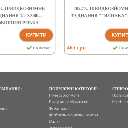
03U ШВИДКОЗНІМНЕ
10221U ШВИДКОЗЙОМ
ДНАННЯ 1/2 X300U,
З'ЄДНАННЯ ""ЯЛИНКА"" 
ОВНІШНЯ РІЗЬБА
КУПИТИ
КУПИ
н
465 грн
Є в магазині
Є в ма
ОМПАНІЮ:
ПОПУЛЯРНІ КАТЕГОРІЇ:
СПІВРО
Ручні фарбопульти
Постачал
Рихтувальне обладнання
Сервісне 
центр
Фарби, емалі
и
Фарбувально-сушильні камери
Масло