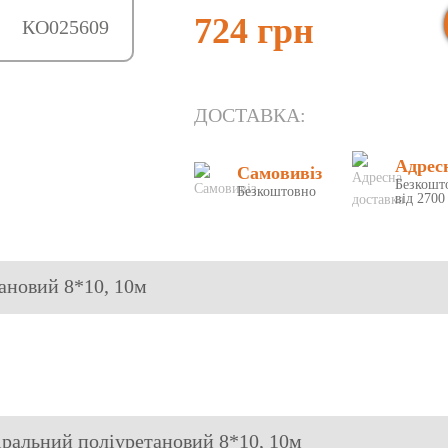
724 грн
КО025609
ДОСТАВКА:
Адрес
Самовивіз
Безкошт
Безкоштовно
від 2700
тановий 8*10, 10м
піральний поліуретановий 8*10, 10м