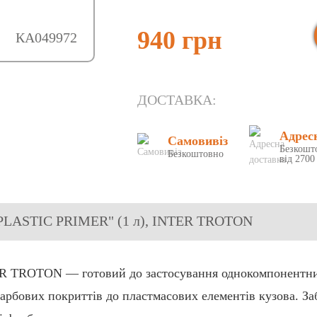
940 грн
КА049972
ДОСТАВКА:
Адрес
Самовивіз
Безкошт
Безкоштовно
від 2700
 "PLASTIC PRIMER" (1 л), INTER TROTON
 TROTON — готовий до застосування однокомпонентний 
арбових покриттів до пластмасових елементів кузова. За