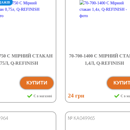
ДАЖІВ
-0750 C МІРНИЙ СТАКАН
70-700-1400 C МІРНИЙ СТ
,75Л, Q-REFINISH
1,4Л, Q-REFINISH
КУПИТИ
КУПИ
24 грн
Є в магазині
Є в ма
964
№ КА049965