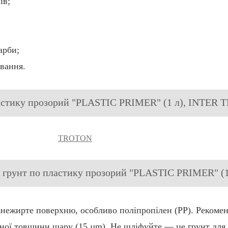
ів;
арби;
вання.
ластику прозорий "PLASTIC PRIMER" (1 л), INTER
TROTON
К грунт по пластику прозорий "PLASTIC PRIMER" 
знежирте поверхню, особливо поліпропілен (PP). Рекомен
ної товщини шару (15 µm). Не шліфуйте — це грунт для 