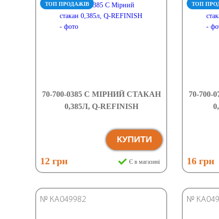
ТОП ПРОДАЖІВ
ТОП ПРО
70-700-0385 C МІРНИЙ СТАКАН
70-700
0,385Л, Q-REFINISH
0
КУПИТИ
12 грн
16 грн
Є в магазині
№ КА049982
№ КА049