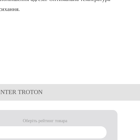
сихання.
), INTER TROTON
Оберіть рейтинг товара