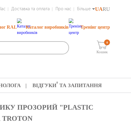
UA
RU
lac
Доставка та оплата
Про нас
Більше
лог RAL
Каталог виробників
Тренінг центр
0
Кошик
0
НОЛОГА
ВІДГУКИ
ТА ЗАПИТАННЯ
ТИКУ ПРОЗОРИЙ "PLASTIC
ER TROTON