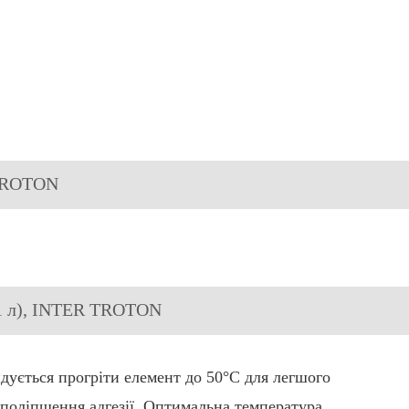
 TROTON
(1 л), INTER TROTON
дується прогріти елемент до 50°C для легшого
поліпшення адгезії. Оптимальна температура