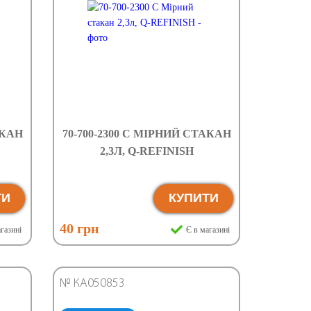
АКАН
70-700-2300 C МІРНИЙ СТАКАН
2,3Л, Q-REFINISH
ТИ
КУПИТИ
40 грн
газині
Є в магазині
№ КА050853