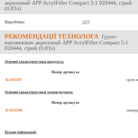
акриловий APP AcrylFiller Compact 5:1 020444, сірий
(0,83л)
Виробник:
APP
РЕКОМЕНДАЦІЇ ТЕХНОЛОГА
Грунт-
наповнювач акриловий APP AcrylFiller Compact 5:1
020444, сірий (0,83л)
Основні характеристики продукта:
Номер артикула
КА054397
грунт-
Основні характеристики затверджувача:
Номер артикула
КА054398
затвер
Більше інформації: