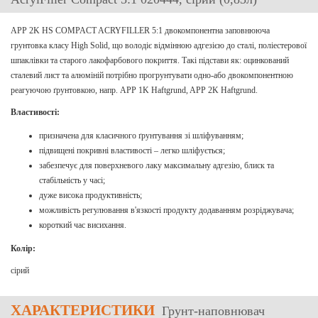
APP 2K HS COMPACT ACRYFILLER 5:1 двокомпонентна заповнююча
грунтовка класу High Solid, що володіє відмінною адгезією до сталі, поліестерової
шпаклівки та старого лакофарбового покриття. Такі підстави як: оцинкований
сталевий лист та алюміній потрібно прогрунтувати одно-або двокомпонентною
реагуючою ґрунтовкою, напр. APP 1K Haftgrund, APP 2K Haftgrund.
Властивості:
призначена для класичного ґрунтування зі шліфуванням;
підвищені покривні властивості – легко шліфується;
забезпечує для поверхневого лаку максимальну адгезію, блиск та
стабільність у часі;
дуже висока продуктивність;
можливість регулювання в'язкості продукту додаванням розріджувача;
короткий час висихання.
Колір:
сірий
ХАРАКТЕРИСТИКИ
Грунт-наповнювач