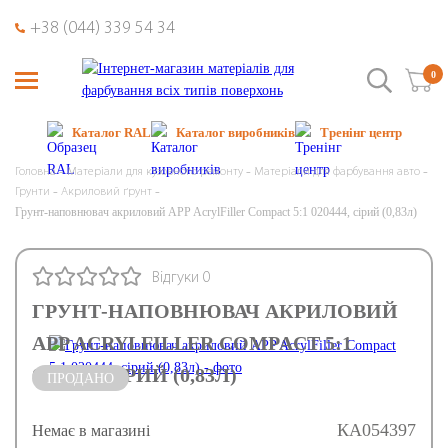
+38 (044) 339 54 34
0
Каталог RAL
Каталог виробників
Тренінг центр
Головна
Матеріали для кузовного ремонту
Матеріали для фарбування авто
Грунти
Акриловий ґрунт
Грунт-наповнювач акриловий APP AcrylFiller Compact 5:1 020444, сірий (0,83л)
Відгуки 0
ГРУНТ-НАПОВНЮВАЧ АКРИЛОВИЙ
APP ACRYLFILLER COMPACT 5:1
020444, СІРИЙ (0,83Л)
ПРОДАНО
КА054397
Немає в магазині