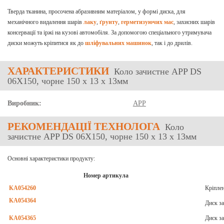
Тверда тканина, просочена абразивним матеріалом, у формі диска, для
механічного видалення шарів
лаку
,
ґрунту
,
герметизуючих мас
, захисних шарів
консервації та іржі на кузові автомобіля. За допомогою спеціального утримувача
диски можуть кріпитися як до
шліфувальних машинок
, так і до дрилів.
ХАРАКТЕРИСТИКИ
Коло зачистне APP DS
06X150, чорне 150 x 13 x 13мм
Виробник:
APP
РЕКОМЕНДАЦІЇ ТЕХНОЛОГА
Коло
зачистне APP DS 06X150, чорне 150 x 13 x 13мм
Основні характеристики продукту:
Номер артикула
КА054260
Кріпле
КА054364
Диск з
КА054365
Диск з